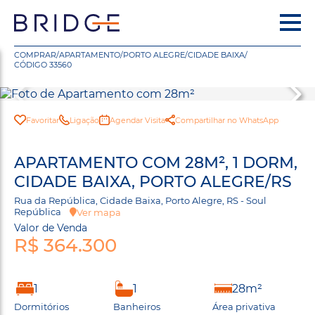
COMPRAR
/
APARTAMENTO
/
PORTO ALEGRE
/
CIDADE BAIXA
/
CÓDIGO 33560
Favoritar
Ligação
Agendar Visita
Compartilhar no WhatsApp
APARTAMENTO COM 28M², 1 DORM,
CIDADE BAIXA, PORTO ALEGRE/RS
Rua da República, Cidade Baixa, Porto Alegre, RS - Soul
República
Ver mapa
Valor de Venda
R$ 364.300
1
1
28m²
Dormitórios
Banheiros
Área privativa