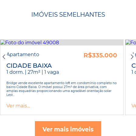
IMÓVEIS SEMELHANTES
Apartamento
R$335.000
A
CIDADE BAIXA
C
1 dorm. | 27m² | 1 vaga
1
Bridge vende excelente apartamento loft em condomínio completo no
bairro Cidade Baixa. O imóvel possui 27m² de área privativa, com
amplas esquadrias proporcionando uma agradável orientação solar
Lest...
Ver mais...
Ve
Ver mais imóveis