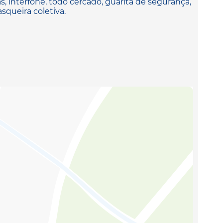
 interfone, todo cercado, guarita de segurança,
squeira coletiva.