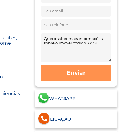
bientes,
 home
Enviar
um
eniências
WHATSAPP
LIGAÇÃO