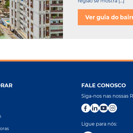
região se mostra […]
Ver guia do bair
ORAR
FALE CONOSCO
Siga-nos nas nossas 
r
s
Ligue para nós:
oras