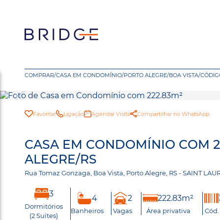
COMPRAR
/
CASA EM CONDOMÍNIO
/
PORTO ALEGRE
/
BOA VISTA
/
CÓDIG
Favoritar
Ligação
Agendar Visita
Compartilhar no WhatsApp
CASA EM CONDOMÍNIO COM 22
ALEGRE/RS
Rua Tomaz Gonzaga, Boa Vista, Porto Alegre, RS - SAINT LA
3
4
2
222.83m²
Dormitórios
Banheiros
Vagas
Área privativa
Cód.
(2 Suítes)