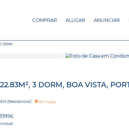
COMPRAR
ALUGAR
ANUNCIAR
O 33996
2.83M², 3 DORM, BOA VISTA, POR
UREN (Residencial)
Ver mapa
33996
 Imóvel