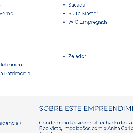
o
Sacada
nverno
Suite Master
W C Empregada
Zelador
Eletronico
a Patrimonial
SOBRE ESTE EMPREENDIM
Condomínio Residencial fechado de casas
Boa Vista, imediações com a Anita Garib