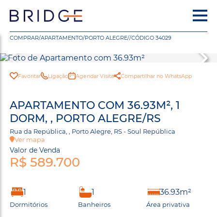
COMPRAR
/
APARTAMENTO
/
PORTO ALEGRE
/
/
CÓDIGO 34029
Favoritar
Ligação
Agendar Visita
Compartilhar no WhatsApp
APARTAMENTO COM 36.93M², 1
DORM, , PORTO ALEGRE/RS
Rua da República, , Porto Alegre, RS - Soul República
Ver mapa
Valor de Venda
R$ 589.700
1
1
36.93m²
Dormitórios
Banheiros
Área privativa