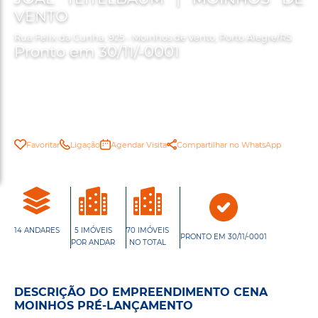
VENTO
Rua Felix da Cunha, 925 - Moinhos de Vento, Porto Alegre/RS
Pronto em 30/11/-0001
Favoritar
Ligação
Agendar Visita
Compartilhar no WhatsApp
14 ANDARES
5 IMÓVEIS
70 IMÓVEIS
PRONTO EM 30/11/-0001
POR ANDAR
NO TOTAL
DESCRIÇÃO DO EMPREENDIMENTO CENA
MOINHOS PRÉ-LANÇAMENTO