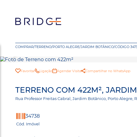
COMPRAR
/
TERRENO
/
PORTO ALEGRE
/
JARDIM BOTÂNICO
/
CÓDIGO 347
Favoritar
Ligação
Agendar Visita
Compartilhar no WhatsApp
TERRENO COM 422M², JARDIM
Rua Professor Freitas Cabral, Jardim Botânico, Porto Alegre
34738
Cód. Imóvel