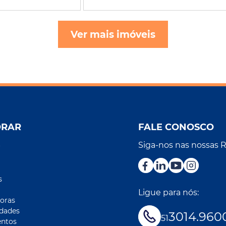
Ver mais imóveis
ORAR
FALE CONOSCO
Siga-nos nas nossas 
r
s
Ligue para nós:
oras
idades
3014.960
51
ntos