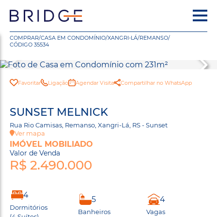
COMPRAR
/
CASA EM CONDOMÍNIO
/
XANGRI-LÁ
/
REMANSO
/
CÓDIGO 35534
Favoritar
Ligação
Agendar Visita
Compartilhar no WhatsApp
SUNSET MELNICK
Rua Rio Camisas, Remanso, Xangri-Lá, RS - Sunset
Ver mapa
IMÓVEL MOBILIADO
Valor de Venda
R$ 2.490.000
4
5
4
Dormitórios
Banheiros
Vagas
(4 Suítes)