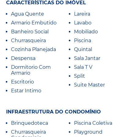
CARACTERÍSTICAS DO IMÓVEL
Agua Quente
Lareira
Armario Embutido
Lavabo
Banheiro Social
Mobiliado
Churrasqueira
Piscina
Cozinha Planejada
Quintal
Despensa
Sala Jantar
Dormitorio Com
Sala T V
Armario
Split
Escritorio
Suite Master
Estar Intimo
INFRAESTRUTURA DO CONDOMÍNIO
Brinquedoteca
Piscina Coletiva
Churrasqueira
Playground