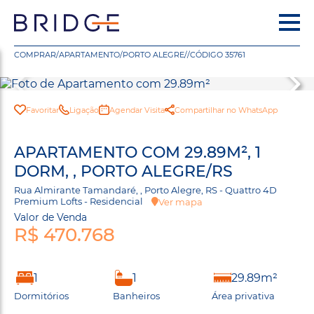
COMPRAR
/
APARTAMENTO
/
PORTO ALEGRE
/
/
CÓDIGO 35761
Favoritar
Ligação
Agendar Visita
Compartilhar no WhatsApp
APARTAMENTO COM 29.89M², 1
DORM, , PORTO ALEGRE/RS
Rua Almirante Tamandaré, , Porto Alegre, RS - Quattro 4D
Premium Lofts - Residencial
Ver mapa
Valor de Venda
R$ 470.768
1
1
29.89m²
Dormitórios
Banheiros
Área privativa