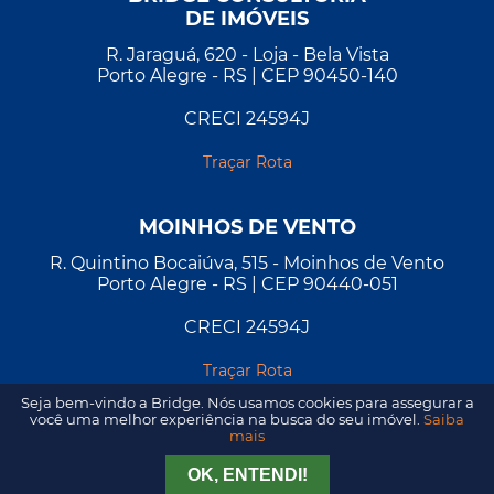
DE IMÓVEIS
R. Jaraguá, 620 - Loja - Bela Vista
Porto Alegre - RS | CEP 90450-140
CRECI 24594J
Traçar Rota
MOINHOS DE VENTO
R. Quintino Bocaiúva, 515 - Moinhos de Vento
Porto Alegre - RS | CEP 90440-051
CRECI 24594J
Traçar Rota
Seja bem-vindo a Bridge. Nós usamos cookies para assegurar a
você uma melhor experiência na busca do seu imóvel.
Saiba
mais
Tirar Dúvida
Agendar Visita
OK, ENTENDI!
2026 - Todos os direitos reservados. Desenvolvido por
A&D
.