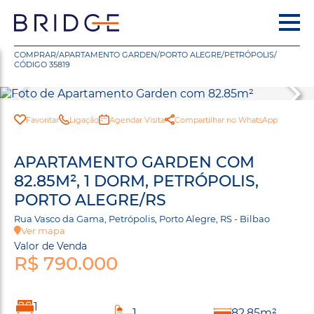
COMPRAR
/
APARTAMENTO GARDEN
/
PORTO ALEGRE
/
PETRÓPOLIS
/
CÓDIGO 35819
Favoritar
Ligação
Agendar Visita
Compartilhar no WhatsApp
APARTAMENTO GARDEN COM
82.85M², 1 DORM, PETRÓPOLIS,
PORTO ALEGRE/RS
Rua Vasco da Gama, Petrópolis, Porto Alegre, RS - Bilbao
Ver mapa
Valor de Venda
R$ 790.000
1
1
82.85m²