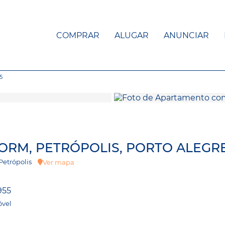
COMPRAR
ALUGAR
ANUNCIAR
5
ORM, PETRÓPOLIS, PORTO ALEGR
o Petrópolis
Ver mapa
955
óvel