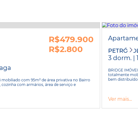
R$479.900
Apartam
R$2.800
PETRÓPOL
3 dorm. | 
 vaga
BRIDGE IMÓVEIS
totalmente mob
bem distribuído
i mobiliado com 95m² de área privativa no Bairro
, cozinha com armários, área de serviço e
Ver mais...