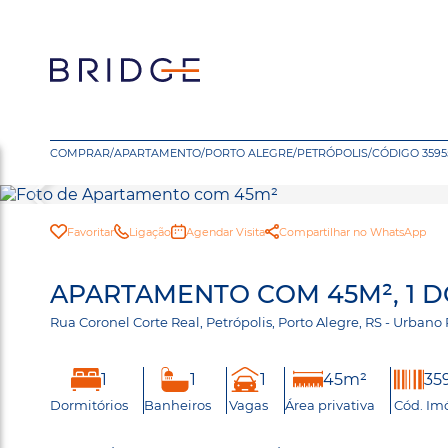
COMPRAR
/
APARTAMENTO
/
PORTO ALEGRE
/
PETRÓPOLIS
/
CÓDIGO 3595
Favoritar
Ligação
Agendar Visita
Compartilhar no WhatsApp
APARTAMENTO COM 45M², 1 D
Rua Coronel Corte Real, Petrópolis, Porto Alegre, RS - Urban
1
1
1
45m²
35
Dormitórios
Banheiros
Vagas
Área privativa
Cód. Im