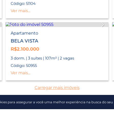
Código: 51104
Ver mais...
Apartamento
BELA VISTA
R$2.100.000
3 dorm. | 3 suítes | 107m² | 2 vagas
Código: 50955
Ver mais...
Carregar mais imóveis
kies para assegurar a você uma melhor experiência na busca do seu