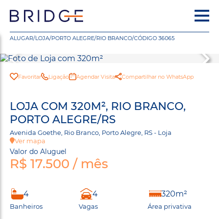
ALUGAR
/
LOJA
/
PORTO ALEGRE
/
RIO BRANCO
/
CÓDIGO 36065
Favoritar
Ligação
Agendar Visita
Compartilhar no WhatsApp
LOJA COM 320M², RIO BRANCO,
PORTO ALEGRE/RS
Avenida Goethe, Rio Branco, Porto Alegre, RS - Loja
Ver mapa
Valor do Aluguel
R$ 17.500 / mês
4
4
320m²
Banheiros
Vagas
Área privativa