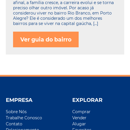
afinal, a família cresce, a carreira evolui e se torna
preciso olhar outro imóvel. Por acaso já
considerou viver no bairro Rio Branco, em Porto
Alegre? Ele é considerado um dos melhores
bairros para se viver na capital gaúcha, […]
Ver guia do bairro
EMPRESA
EXPLORAR
Sobre Nós
Comprar
Trabalhe Conosco
Vender
Contato
Alugar
Relacionamento
Favoritos