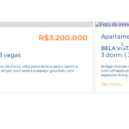
R$3.200.000
Apartam
BELA VIS
 3 vagas
3 dorm. | 
s da Encol, vista panorâmica para o bairro e
Bridge Imóveis 
ving amplo com lareira e espaço gourmet com
com infraestrut
espaçoso living 
Ver mais...