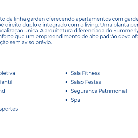
to da linha garden oferecendo apartamentos com gard
é direito duplo e integrado com o living. Uma planta p
ocalização única. A arquitetura diferenciada do Summer
onforto que um empreendimento de alto padrão deve ofe
ação sem aviso prévio.
oletiva
Sala Fitness
fantil
Salao Festas
nd
Seguranca Patrimonial
Spa
sportes