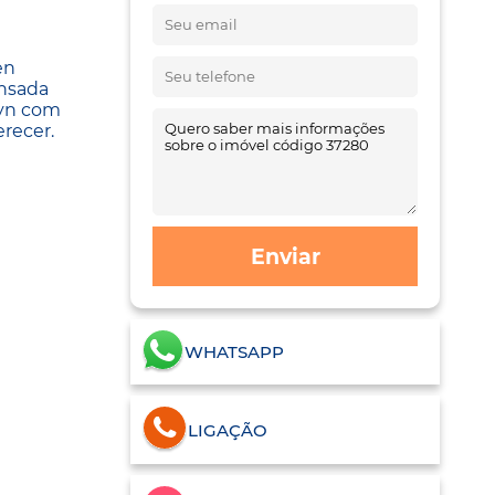
en
ensada
lyn com
recer.
Enviar
WHATSAPP
LIGAÇÃO