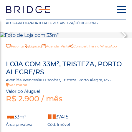
ALUGAR
/
LOJA
/
PORTO ALEGRE
/
TRISTEZA
/
CÓDIGO 37415
Favoritar
Ligação
Agendar Visita
Compartilhar no WhatsApp
LOJA COM 33M², TRISTEZA, PORTO
ALEGRE/RS
Avenida Wenceslau Escobar, Tristeza, Porto Alegre, RS - .
Ver mapa
Valor do Aluguel
R$ 2.900 / mês
33m²
37415
Área privativa
Cód. Imóvel