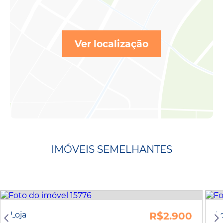
Ver localização
IMÓVEIS SEMELHANTES
Loja
R$2.900
L