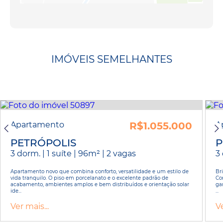
IMÓVEIS SEMELHANTES
Apartamento
R$1.055.000
A
PETRÓPOLIS
P
3 dorm. | 1 suíte | 96m² | 2 vagas
3 
Apartamento novo que combina conforto, versatilidade e um estilo de
Br
vida tranquilo. O piso em porcelanato e o excelente padrão de
Co
acabamento, ambientes amplos e bem distribuídos e orientação solar
ga
ide...
...
Ver mais...
Ve