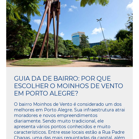
GUIA DA DE BAIRRO: POR QUE
ESCOLHER O MOINHOS DE VENTO
EM PORTO ALEGRE?
O bairro Moinhos de Vento é considerado um dos
melhores em Porto Alegre. Sua infraestrutura atrai
moradores e novos empreendimentos
diariamente. Sendo muito tradicional, ele
apresenta vários pontos conhecidos e muito
característicos. Entre esse locais estão a Rua Padre
Chagas, uma das mais requintadas da capital, além