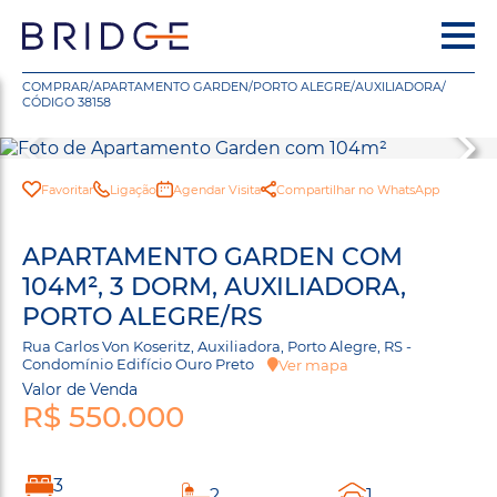
COMPRAR
/
APARTAMENTO GARDEN
/
PORTO ALEGRE
/
AUXILIADORA
/
CÓDIGO 38158
Favoritar
Ligação
Agendar Visita
Compartilhar no WhatsApp
APARTAMENTO GARDEN COM
104M², 3 DORM, AUXILIADORA,
PORTO ALEGRE/RS
Rua Carlos Von Koseritz, Auxiliadora, Porto Alegre, RS -
Condomínio Edifício Ouro Preto
Ver mapa
Valor de Venda
R$ 550.000
3
2
1