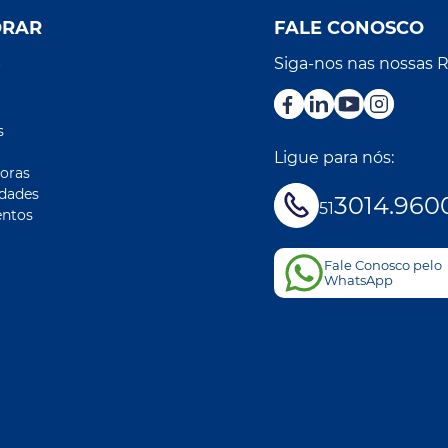
ORAR
FALE CONOSCO
Siga-nos nas nossas 
r
s
Ligue para nós:
oras
idades
3014.960
51
ntos
Fale Conosco pelo
WhatsApp