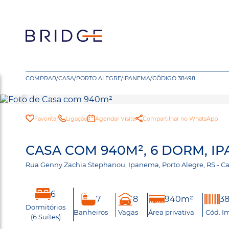
COMPRAR
/
CASA
/
PORTO ALEGRE
/
IPANEMA
/
CÓDIGO 38498
Favoritar
Ligação
Agendar Visita
Compartilhar no WhatsApp
CASA COM 940M², 6 DORM, I
Rua Genny Zachia Stephanou, Ipanema, Porto Alegre, RS - 
6
7
8
940m²
3
Dormitórios
Banheiros
Vagas
Área privativa
Cód. I
(6 Suítes)