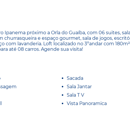
o Ipanema próximo a Orla do Guaíba, com 06 suites, sala
com churrasqueira e espaço gourmet, sala de jogos, escritór
ço com lavanderia. Loft localizado no 3°andar com 180m²
para até 08 carros. Agende sua visita!
o
Sacada
ssagem
Sala Jantar
Sala T V
l
Vista Panoramica