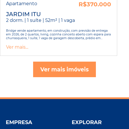
Apartamento
R$370.000
JARDIM ITU
2 dorm. | 1 suíte | 52m² | 1 vaga
Bridge vende apartamento, em construção, com previsão de entrega
em 2026, de 2 quartos, living, cozinha conceito aberto com espera para
churrasqueira, 1 suíte, 1 vaga de garagem descoberta, prédio em...
Ver mais...
Ver mais imóveis
EMPRESA
EXPLORAR