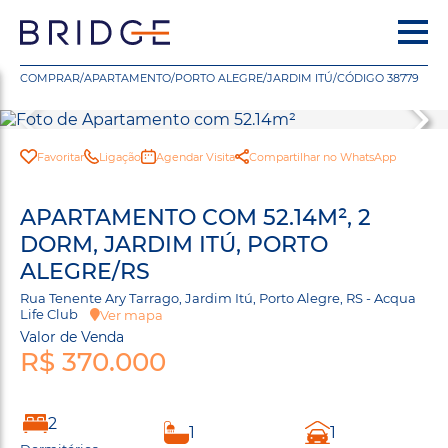
COMPRAR
/
APARTAMENTO
/
PORTO ALEGRE
/
JARDIM ITÚ
/
CÓDIGO 38779
Favoritar
Ligação
Agendar Visita
Compartilhar no WhatsApp
APARTAMENTO COM 52.14M², 2
DORM, JARDIM ITÚ, PORTO
ALEGRE/RS
Rua Tenente Ary Tarrago, Jardim Itú, Porto Alegre, RS - Acqua
Life Club
Ver mapa
Valor de Venda
R$ 370.000
2
1
1