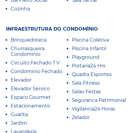
Banheiro Social
Sala Jantar
Cozinha
INFRAESTRUTURA DO CONDOMÍNIO
Brinquedoteca
Piscina Coletiva
Churrasqueira
Piscina Infantil
Condominio
Playground
Circuito Fechado T V
Portaria24 Hrs
Condominio Fechado
Quadra Esportes
Elevador
Sala Fitness
Elevador Servico
Salao Festas
Espaco Gourmet
Seguranca Patrimonial
Estacionamento
Vigilancia24 Horas
Guarita
Zelador
Jardim
Lavanderia