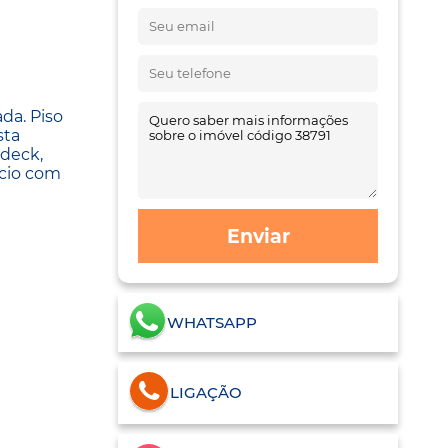
da. Piso
sta
 deck,
ício com
Enviar
WHATSAPP
LIGAÇÃO