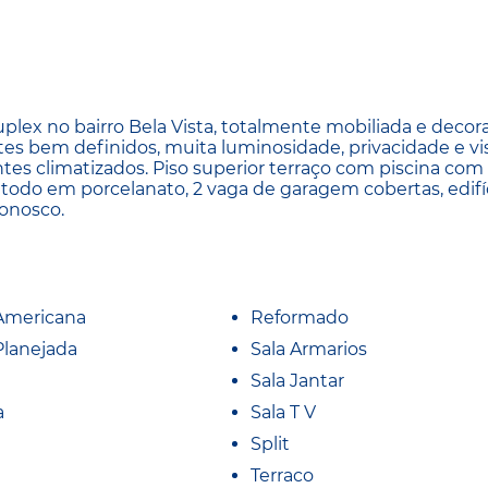
ex no bairro Bela Vista, totalmente mobiliada e decora
ntes bem definidos, muita luminosidade, privacidade e vi
tes climatizados. Piso superior terraço com piscina com
ço, todo em porcelanato, 2 vaga de garagem cobertas, edif
conosco.
Americana
Reformado
Planejada
Sala Armarios
Sala Jantar
a
Sala T V
Split
Terraco