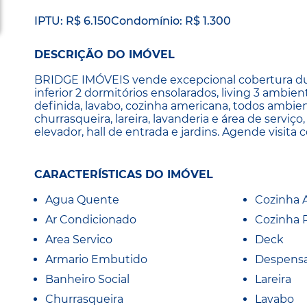
IPTU: R$ 6.150
Condomínio: R$ 1.300
DESCRIÇÃO DO IMÓVEL
BRIDGE IMÓVEIS vende excepcional cobertura dupl
inferior 2 dormitórios ensolarados, living 3 ambie
definida, lavabo, cozinha americana, todos ambien
churrasqueira, lareira, lavanderia e área de servi
elevador, hall de entrada e jardins. Agende visita 
CARACTERÍSTICAS DO IMÓVEL
Agua Quente
Cozinha 
Ar Condicionado
Cozinha 
Area Servico
Deck
Armario Embutido
Despens
Banheiro Social
Lareira
Churrasqueira
Lavabo