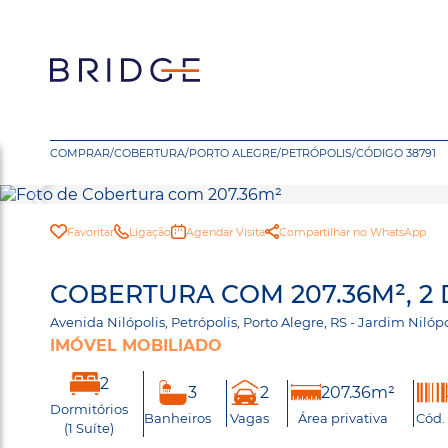
COMPRAR
/
COBERTURA
/
PORTO ALEGRE
/
PETRÓPOLIS
/
CÓDIGO 38791
Favoritar
Ligação
Agendar Visita
Compartilhar no WhatsApp
COBERTURA COM 207.36M², 2
Avenida Nilópolis, Petrópolis, Porto Alegre, RS - Jardim Niló
IMÓVEL MOBILIADO
2
3
2
207.36m²
Dormitórios
Banheiros
Vagas
Área privativa
Cód.
(1 Suíte)