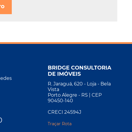
ro
BRIDGE CONSULTORIA
DE IMÓVEIS
Redes
R. Jaraguá, 620 - Loja - Bela
Vista
Porto Alegre - RS | CEP
90450-140
CRECI 24594J
0
Traçar Rota