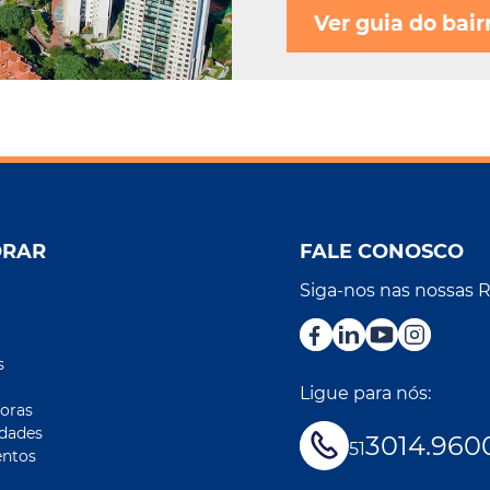
Ver guia do bair
ORAR
FALE CONOSCO
Siga-nos nas nossas 
r
s
Ligue para nós:
oras
idades
3014.960
51
ntos