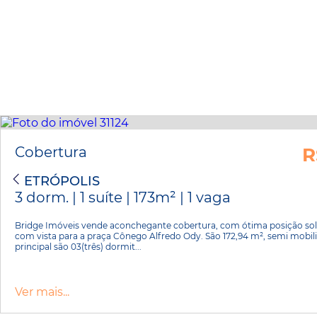
Cobertura
R
PETRÓPOLIS
3 dorm. | 1 suíte | 173m² | 1 vaga
Bridge Imóveis vende aconchegante cobertura, com ótima posição sola
com vista para a praça Cônego Alfredo Ody. São 172,94 m², semi mobil
principal são 03(três) dormit...
Ver mais...