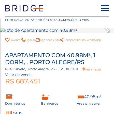
COMPRAR
/
APARTAMENTO
/
PORTO ALEGRE
/
/
CÓDIGO 39115
Favoritar
Ligação
Agendar Visita
Compartilhar no WhatsApp
APARTAMENTO COM 40.98M², 1
DORM, , PORTO ALEGRE/RS
Rua Curvelo, , Porto Alegre, RS - LIV EXECUTE
Ver mapa
Valor de Venda
R$ 687.451
1
1
40.98m²
Dormitórios
Banheiros
Área privativa
39115