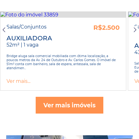
Salas/Conjuntos
R$2.500
S
AUXILIADORA
52m² | 1 vaga
A
4
Bridge aluga sala comercial mobiliada com ótima localização, a
poucos metros da Av. 24 de Outubro e Av. Carlos Gomes. O imóvel de
Sa
51m² conta com banheiro, sala de espera, antessala, sala de
Eu
atendimen...
de
Ver mais...
Ve
Ver mais imóveis