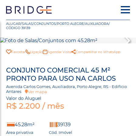
ALUGAR
/
SALAS/CONJUNTOS
/
PORTO ALEGRE
/
AUXILIADORA
/
CÓDIGO 39139
Favoritar
Ligação
Agendar Visita
Compartilhar no WhatsApp
CONJUNTO COMERCIAL 45 M²
PRONTO PARA USO NA CARLOS
Avenida Carlos Gomes, Auxiliadora, Porto Alegre, RS - Edifício
Antares
Ver mapa
Valor do Aluguel
R$ 2.200 / mês
45.28m²
39139
Área privativa
Cód. Imóvel