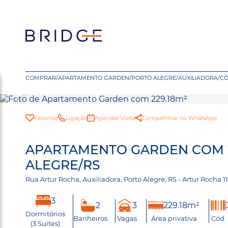
COMPRAR
/
APARTAMENTO GARDEN
/
PORTO ALEGRE
/
AUXILIADORA
/
CÓ
Favoritar
Ligação
Agendar Visita
Compartilhar no WhatsApp
APARTAMENTO GARDEN COM 22
ALEGRE/RS
Rua Artur Rocha, Auxiliadora, Porto Alegre, RS - Artur Rocha 
3
2
3
229.18m²
Dormitórios
Banheiros
Vagas
Área privativa
Cód.
(3 Suítes)