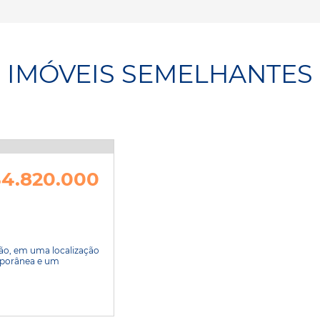
IMÓVEIS SEMELHANTES
4.820.000
o, em uma localização
mporânea e um