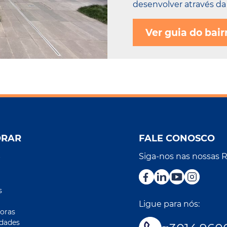
desenvolver através da 
Ver guia do bair
ORAR
FALE CONOSCO
Siga-nos nas nossas 
r
s
Ligue para nós:
oras
idades