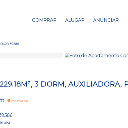
COMPRAR
ALUGAR
ANUNCIAR
DIGO 39586
9.18M², 3 DORM, AUXILIADORA,
1133
Ver mapa
39586
 Imóvel