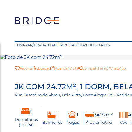
COMPRAR
/
JK
/
PORTO ALEGRE
/
BELA VISTA
/
CÓDIGO 40072
Favoritar
Ligação
Agendar Visita
Compartilhar no WhatsApp
JK COM 24.72M², 1 DORM, BEL
Rua Casemiro de Abreu, Bela Vista, Porto Alegre, RS - Resid
1
1
1
24.72m²
4
Dormitórios
Banheiros
Vagas
Área privativa
Cód. 
(1 Suíte)