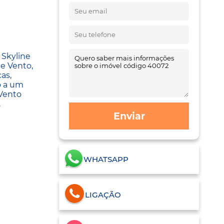
 Skyline
e Vento,
as,
o a um
 Vento
.
Enviar
WHATSAPP
LIGAÇÃO