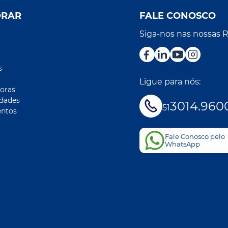
ORAR
FALE CONOSCO
Siga-nos nas nossas 
r
s
Ligue para nós:
oras
idades
3014.960
51
ntos
Fale Conosco pelo
WhatsApp