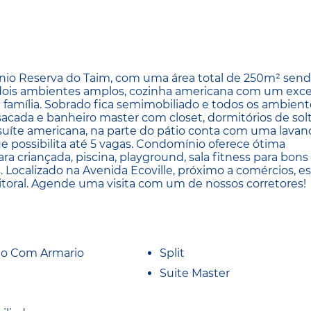
nio Reserva do Taim, com uma área total de 250m² send
m dois ambientes amplos, cozinha americana com um exc
família. Sobrado fica semimobiliado e todos os ambient
 sacada e banheiro master com closet, dormitórios de sol
íte americana, na parte do pátio conta com uma lavand
e possibilita até 5 vagas. Condomínio oferece ótima
a criançada, piscina, playground, sala fitness para bons
s. Localizado na Avenida Ecoville, próximo a comércios, es
 litoral. Agende uma visita com um de nossos corretores!
io Com Armario
Split
Suite Master