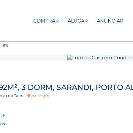
COMPRAR
ALUGAR
ANUNCIAR
41116
2M², 3 DORM, SARANDI, PORTO A
eserva do Taim
Ver mapa
116
óvel