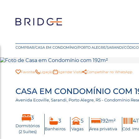
COMPRAR
/
CASA EM CONDOMÍNIO
/
PORTO ALEGRE
/
SARANDI
/
CÓDIGO 
Favoritar
Ligação
Agendar Visita
Compartilhar no WhatsApp
CASA EM CONDOMÍNIO COM 19
Avenida Ecoville, Sarandi, Porto Alegre, RS - Condomínio R
3
3
5
192m²
41
Dormitórios
Banheiros
Vagas
Área privativa
Cód. Im
(2 Suítes)