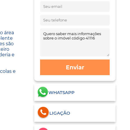
o área
elente
es são
teiro
eria e
Enviar
colas e
WHATSAPP
LIGAÇÃO