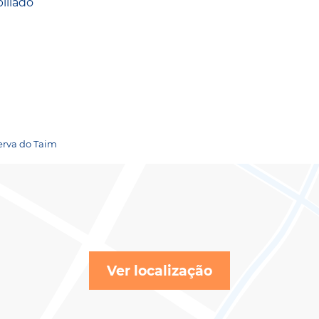
iliado
serva do Taim
Ver localização