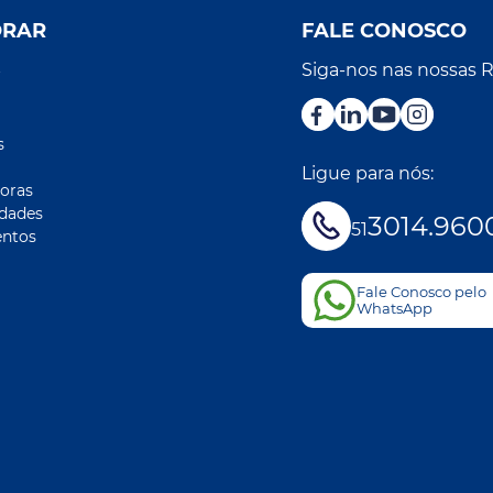
ORAR
FALE CONOSCO
Siga-nos nas nossas 
r
s
Ligue para nós:
oras
idades
3014.960
51
ntos
Fale Conosco pelo
WhatsApp