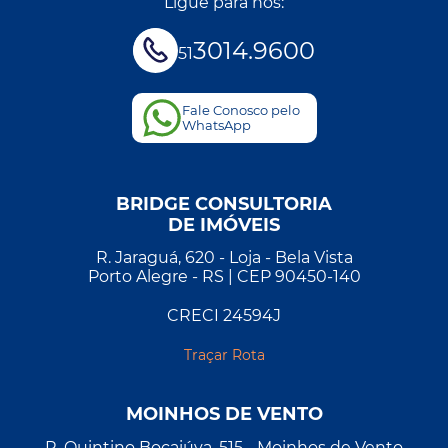
Ligue para nós:
3014.9600
51
Fale Conosco pelo
WhatsApp
BRIDGE CONSULTORIA
DE IMÓVEIS
R. Jaraguá, 620 - Loja - Bela Vista
Porto Alegre - RS | CEP 90450-140
CRECI 24594J
Traçar Rota
MOINHOS DE VENTO
R. Quintino Bocaiúva, 515 - Moinhos de Vento