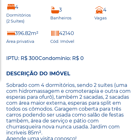
4
3
4
Dormitórios
Banheiros
Vagas
(2 Suítes)
396.82m²
42140
Área privativa
Cód. Imóvel
IPTU: R$ 300
Condomínio: R$ 0
DESCRIÇÃO DO IMÓVEL
Sobrado com 4 dormitórios, sendo 2 suítes (uma
com hidromassagem e cromoterapia e outra com
esperas para ofurô), também 2 sacadas, 2 sacadas
com área maior externa, esperas para split em
todos os cômodos. Garagem coberta para três
carros podendo ser usada como salão de festas
também, área de serviço e pátio com
churrasqueira nova nunca usada. Jardim com
incríveis 85m².
Agende uma visita conosco!