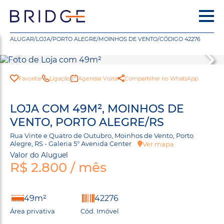
ALUGAR
/
LOJA
/
PORTO ALEGRE
/
MOINHOS DE VENTO
/
CÓDIGO 42276
Favoritar
Ligação
Agendar Visita
Compartilhar no WhatsApp
LOJA COM 49M², MOINHOS DE
VENTO, PORTO ALEGRE/RS
Rua Vinte e Quatro de Outubro, Moinhos de Vento, Porto
Alegre, RS - Galeria 5° Avenida Center
Ver mapa
Valor do Aluguel
R$ 2.800 / mês
49m²
42276
Área privativa
Cód. Imóvel