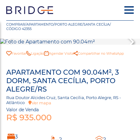
COMPRAR
/
APARTAMENTO
/
PORTO ALEGRE
/
SANTA CECÍLIA
/
CÓDIGO 42355
Favoritar
Ligação
Agendar Visita
Compartilhar no WhatsApp
APARTAMENTO COM 90.04M², 3
DORM, SANTA CECÍLIA, PORTO
ALEGRE/RS
Rua Doutor Alcides Cruz, Santa Cecília, Porto Alegre, RS -
Atlântico
Ver mapa
Valor de Venda
R$ 935.000
3
2
2