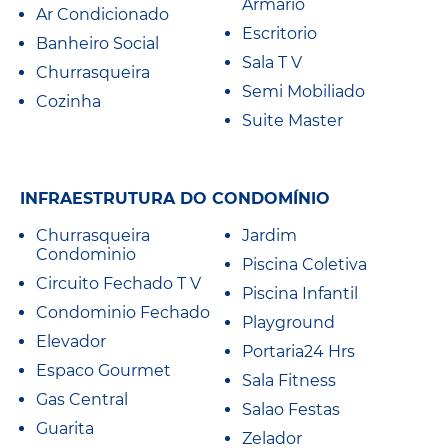
Armario
Ar Condicionado
Escritorio
Banheiro Social
Sala T V
Churrasqueira
Semi Mobiliado
Cozinha
Suite Master
INFRAESTRUTURA DO CONDOMÍNIO
Churrasqueira
Jardim
Condominio
Piscina Coletiva
Circuito Fechado T V
Piscina Infantil
Condominio Fechado
Playground
Elevador
Portaria24 Hrs
Espaco Gourmet
Sala Fitness
Gas Central
Salao Festas
Guarita
Zelador