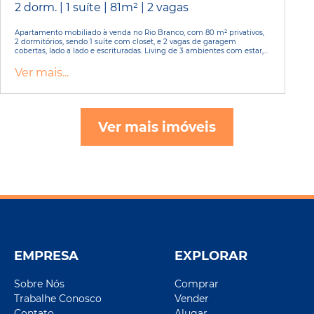
2 dorm. | 1 suíte | 81m² | 2 vagas
Apartamento mobiliado à venda no Rio Branco, com 80 m² privativos,
2 dormitórios, sendo 1 suíte com closet, e 2 vagas de garagem
cobertas, lado a lado e escrituradas. Living de 3 ambientes com estar,...
Ver mais...
Ver mais imóveis
EMPRESA
EXPLORAR
Sobre Nós
Comprar
Trabalhe Conosco
Vender
Contato
Alugar