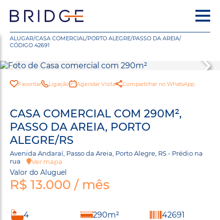
ALUGAR
/
CASA COMERCIAL
/
PORTO ALEGRE
/
PASSO DA AREIA
/
CÓDIGO 42691
Favoritar
Ligação
Agendar Visita
Compartilhar no WhatsApp
CASA COMERCIAL COM 290M²,
PASSO DA AREIA, PORTO
ALEGRE/RS
Avenida Andaraí, Passo da Areia, Porto Alegre, RS - Prédio na
rua
Ver mapa
Valor do Aluguel
R$ 13.000 / mês
4
290m²
42691