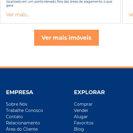
localizado em um ponto elevado, fora das áreas de alagamento, o que
gara...
Ver mais...
Ve
Ver mais imóveis
EMPRESA
EXPLORAR
Sobre Nós
Comprar
Trabalhe Conosco
Vender
Contato
Alugar
Relacionamento
Favoritos
Área do Cliente
Blog