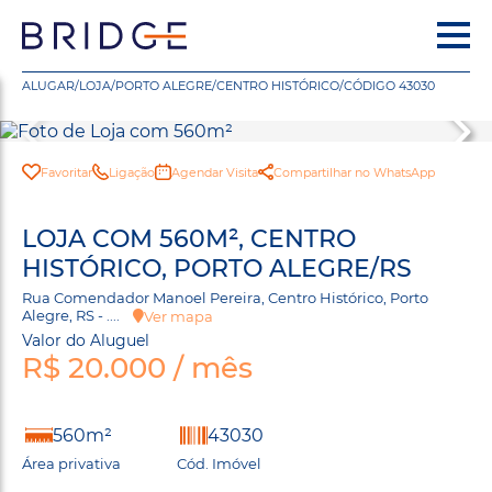
ALUGAR
/
LOJA
/
PORTO ALEGRE
/
CENTRO HISTÓRICO
/
CÓDIGO 43030
Favoritar
Ligação
Agendar Visita
Compartilhar no WhatsApp
LOJA COM 560M², CENTRO
HISTÓRICO, PORTO ALEGRE/RS
Rua Comendador Manoel Pereira, Centro Histórico, Porto
Alegre, RS - ....
Ver mapa
Valor do Aluguel
R$ 20.000 / mês
560m²
43030
Área privativa
Cód. Imóvel