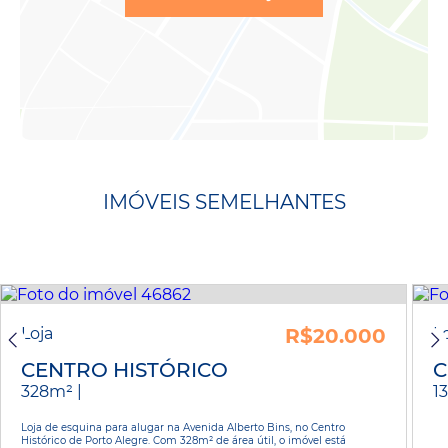
IMÓVEIS SEMELHANTES
Loja
R$20.000
L
CENTRO HISTÓRICO
C
328m² |
1
Loja de esquina para alugar na Avenida Alberto Bins, no Centro
Histórico de Porto Alegre. Com 328m² de área útil, o imóvel está