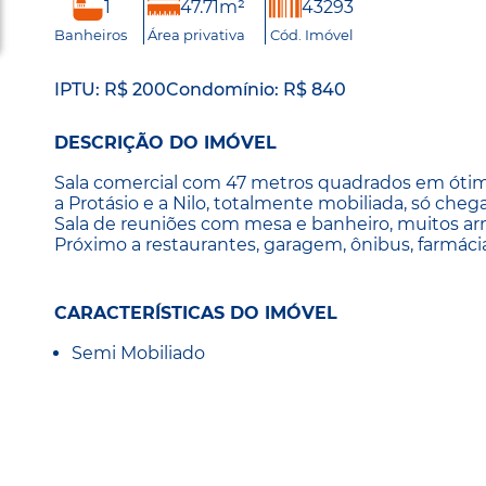
1
47.71m²
43293
Banheiros
Área privativa
Cód. Imóvel
IPTU: R$ 200
Condomínio: R$ 840
DESCRIÇÃO DO IMÓVEL
Sala comercial com 47 metros quadrados em ótimo p
a Protásio e a Nilo, totalmente mobiliada, só chega
Sala de reuniões com mesa e banheiro, muitos armá
Próximo a restaurantes, garagem, ônibus, farmácia
CARACTERÍSTICAS DO IMÓVEL
Semi Mobiliado