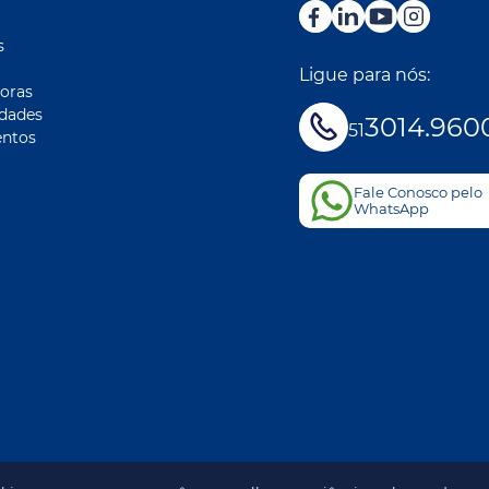
s
Ligue para nós:
oras
idades
3014.960
51
ntos
Fale Conosco pelo
WhatsApp