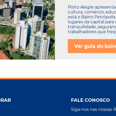
Porto Alegre apresenta
cultura, comércio, educ
está o Bairro Petrópoli
lugares da capital para
tranquilidade, seguranç
trabalhadores que frequ
Ver guia do bair
ORAR
FALE CONOSCO
Siga-nos nas nossas 
r