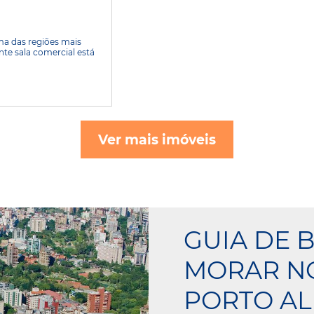
uma das regiões mais
nte sala comercial está
Ver mais imóveis
GUIA DE 
MORAR NO
PORTO AL