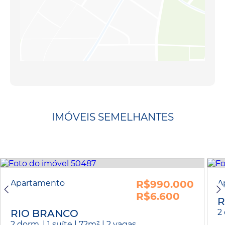
IMÓVEIS SEMELHANTES
Apartamento
R$990.000
A
R$6.600
R
RIO BRANCO
2 
2 dorm. | 1 suíte | 72m² | 2 vagas