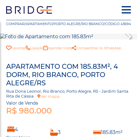
COMPRAR
/
APARTAMENTO
/
PORTO ALEGRE
/
RIO BRANCO
/
CÓDIGO 43694
Favoritar
Ligação
Agendar Visita
Compartilhar no WhatsApp
APARTAMENTO COM 185.83M², 4
DORM, RIO BRANCO, PORTO
ALEGRE/RS
Rua Dona Leonor, Rio Branco, Porto Alegre, RS - Jardim Santa
Rita de Cássia
Ver mapa
Valor de Venda
R$ 980.000
4
3
185.83m²