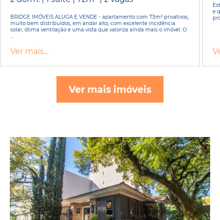
Es
e 
BRIDGE IMÓVEIS ALUGA E VENDE - apartamento com 73m² privativos,
pr
muito bem distribuídos, em andar alto, com excelente incidência
solar, ótima ventilação e uma vista que valoriza ainda mais o imóvel. O
...
Ver mais...
Ve
Ver mais imóveis