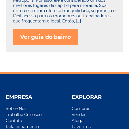
Petrópolis. Por isso, ele é considerado um dos
melhores lugares da capital para moradia. Sua
ótima estrutura oferece tranquilidade, segurança e
fácil acesso para os moradores ou trabalhadores
que frequentam o local. Então, […]
Ver guia do bairro
EMPRESA
EXPLORAR
Sobre Nós
Comprar
Trabalhe Conosco
Vender
Contato
Alugar
Relacionamento
Favoritos