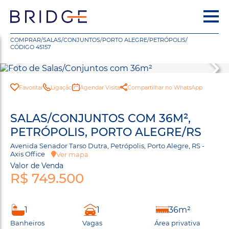
COMPRAR
/
SALAS/CONJUNTOS
/
PORTO ALEGRE
/
PETRÓPOLIS
/
CÓDIGO 45157
Favoritar
Ligação
Agendar Visita
Compartilhar no WhatsApp
SALAS/CONJUNTOS COM 36M²,
PETRÓPOLIS, PORTO ALEGRE/RS
Avenida Senador Tarso Dutra, Petrópolis, Porto Alegre, RS -
Axis Office
Ver mapa
Valor de Venda
R$ 749.500
1
1
36m²
Banheiros
Vagas
Área privativa