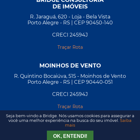
DE IMÓVEIS
R. Jaraguá, 620 - Loja - Bela Vista
Porto Alegre - RS | CEP 90450-140
CRECI 24594J
Traçar Rota
MOINHOS DE VENTO
R. Quintino Bocaiúva, 515 - Moinhos de Vento
Porto Alegre - RS | CEP 90440-051
CRECI 24594J
Traçar Rota
Seja bem-vindo a Bridge. Nós usamos cookies para assegurar a
você uma melhor experiência na busca do seu imóvel.
Saiba
mais
Tirar Dúvida
Agendar Visita
OK, ENTENDI!