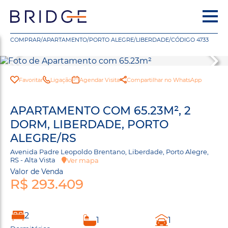
COMPRAR
/
APARTAMENTO
/
PORTO ALEGRE
/
LIBERDADE
/
CÓDIGO 4733
Favoritar
Ligação
Agendar Visita
Compartilhar no WhatsApp
APARTAMENTO COM 65.23M², 2
DORM, LIBERDADE, PORTO
ALEGRE/RS
Avenida Padre Leopoldo Brentano, Liberdade, Porto Alegre,
RS - Alta Vista
Ver mapa
Valor de Venda
R$ 293.409
2
1
1