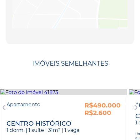
IMÓVEIS SEMELHANTES
Apartamento
R$490.000
A
R$2.600
C
CENTRO HISTÓRICO
1 
1 dorm. | 1 suíte | 31m² | 1 vaga
Um
qu