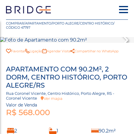
COMPRAR
/
APARTAMENTO
/
PORTO ALEGRE
/
CENTRO HISTÓRICO
/
CÓDIGO 47797
Favoritar
Ligação
Agendar Visita
Compartilhar no WhatsApp
APARTAMENTO COM 90.2M², 2
DORM, CENTRO HISTÓRICO, PORTO
ALEGRE/RS
Rua Coronel Vicente, Centro Histórico, Porto Alegre, RS -
Coronel Vicente
Ver mapa
Valor de Venda
R$ 568.000
2
1
90.2m²