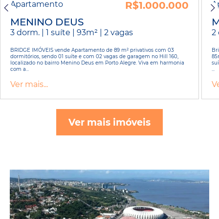
Apartamento
R$1.000.000
A
MENINO DEUS
M
3 dorm. | 1 suíte | 93m² | 2 vagas
2 
BRIDGE IMÓVEIS vende Apartamento de 89 m² privativos com 03
Br
dormitórios, sendo 01 suíte e com 02 vagas de garagem no Hill 160,
85
localizado no bairro Menino Deus em Porto Alegre. Viva em harmonia
su
com a...
...
Ver mais...
Ve
Ver mais imóveis