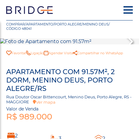
COMPRAR
/
APARTAMENTO
/
PORTO ALEGRE
/
MENINO DEUS
/
CÓDIGO 48041
Favoritar
Ligação
Agendar Visita
Compartilhar no WhatsApp
APARTAMENTO COM 91.57M², 2
DORM, MENINO DEUS, PORTO
ALEGRE/RS
Rua Doutor Oscar Bittencourt, Menino Deus, Porto Alegre, RS -
MAGGIORE
Ver mapa
Valor de Venda
R$ 989.000
2
3
2