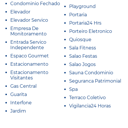
Condominio Fechado
Playground
Elevador
Portaria
Elevador Servico
Portaria24 Hrs
Empresa De
Porteiro Eletronico
Monitoramento
Quiosque
Entrada Servico
Independente
Sala Fitness
Espaco Gourmet
Salao Festas
Estacionamento
Salao Jogos
Estacionamento
Sauna Condominio
Visitantes
Seguranca Patrimonial
Gas Central
Spa
Guarita
Terraco Coletivo
Interfone
Vigilancia24 Horas
Jardim