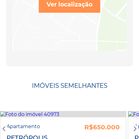
Ver localização
IMÓVEIS SEMELHANTES
Apartamento
R$650.000
A
PETRÓPOLIS
P