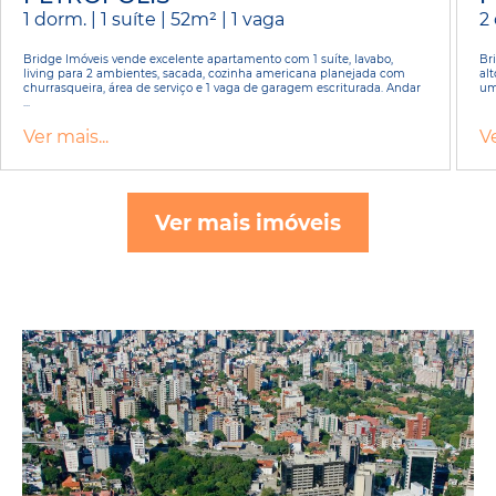
1 dorm. | 1 suíte | 52m² | 1 vaga
2 
Bridge Imóveis vende excelente apartamento com 1 suíte, lavabo,
Br
living para 2 ambientes, sacada, cozinha americana planejada com
alt
churrasqueira, área de serviço e 1 vaga de garagem escriturada. Andar
um
...
Ver mais...
Ve
Ver mais imóveis