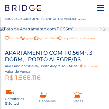
COMPRAR
/
APARTAMENTO
/
PORTO ALEGRE
/
/
CÓDIGO 48525
Favoritar
Ligação
Agendar Visita
Compartilhar no WhatsApp
APARTAMENTO COM 110.56M², 3
DORM, , PORTO ALEGRE/RS
Rua Cândido Silveira, , Porto Alegre, RS - Milos
Ver mapa
Valor de Venda
R$ 1.566.116
3
1
2
Dormitórios
Banheiros
Vagas
(3 Suítes)