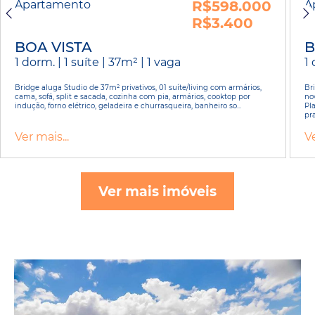
Apartamento
R$598.000
A
R$3.400
BOA VISTA
B
1 dorm. | 1 suíte | 37m² | 1 vaga
1
Bridge aluga Studio de 37m² privativos, 01 suíte/living com armários,
Br
cama, sofá, split e sacada, cozinha com pia, armários, cooktop por
no
indução, forno elétrico, geladeira e churrasqueira, banheiro so...
Pl
pra
Ver mais...
Ve
Ver mais imóveis