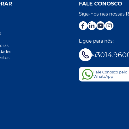
ORAR
FALE CONOSCO
Siga-nos nas nossas 
r
s
Ligue para nós:
oras
idades
3014.960
51
ntos
Fale Conosco pelo
WhatsApp