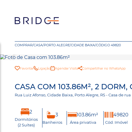
COMPRAR
/
CASA
/
PORTO ALEGRE
/
CIDADE BAIXA
/
CÓDIGO 49820
Favoritar
Ligação
Agendar Visita
Compartilhar no WhatsApp
CASA COM 103.86M², 2 DORM,
Rua Luiz Afonso, Cidade Baixa, Porto Alegre, RS - Casa de r
2
3
103.86m²
49820
Dormitórios
Banheiros
Área privativa
Cód. Imóvel
(2 Suítes)