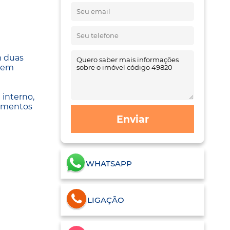
m duas
suem
interno,
bamentos
Enviar
WHATSAPP
LIGAÇÃO