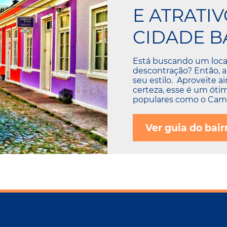
E ATRATI
CIDADE B
Está buscando um local
descontração? Então, a
seu estilo. Aproveite a
certeza, esse é um óti
populares como o Camp
Ver guia do bair