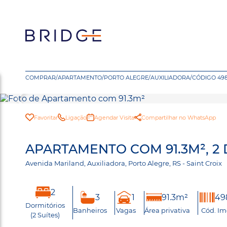
COMPRAR
/
APARTAMENTO
/
PORTO ALEGRE
/
AUXILIADORA
/
CÓDIGO 49
Favoritar
Ligação
Agendar Visita
Compartilhar no WhatsApp
APARTAMENTO COM 91.3M², 2
Avenida Mariland, Auxiliadora, Porto Alegre, RS - Saint Croi
2
3
1
91.3m²
49
Dormitórios
Banheiros
Vagas
Área privativa
Cód. Im
(2 Suítes)