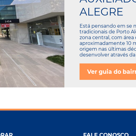
ALEGRE
Está pensando em se 
tradicionais de Porto A
zona central, com área
aproximadamente 10 mil
origem nas últimas dé
desenvolver através da 
Ver guia do bair
ORAR
FALE CONOSCO