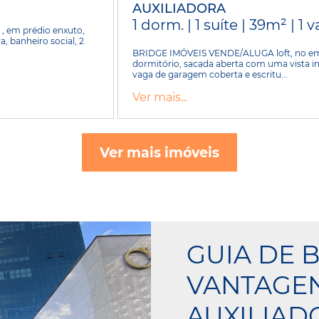
AUXILIADORA
1 dorm. | 1 suíte | 39m² | 1 
, em prédio enxuto,
, banheiro social, 2
BRIDGE IMÓVEIS VENDE/ALUGA loft, no em
dormitório, sacada aberta com uma vista in
vaga de garagem coberta e escritu...
Ver mais...
Ver mais imóveis
GUIA DE B
VANTAGE
AUXILIAD