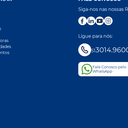
Siga-nos nas nossas 
r
s
Ligue para nós:
oras
idades
3014.960
51
ntos
Fale Conosco pelo
WhatsApp