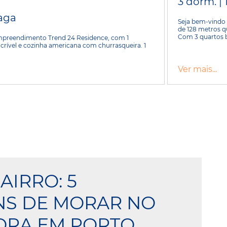
3 dorm. | 
vaga
Seja bem-vindo 
de 128 metros q
Com 3 quartos b
preendimento Trend 24 Residence, com 1
crível e cozinha americana com churrasqueira. 1
Ver mais...
AIRRO: 5
NS DE MORAR NO
ORA EM PORTO