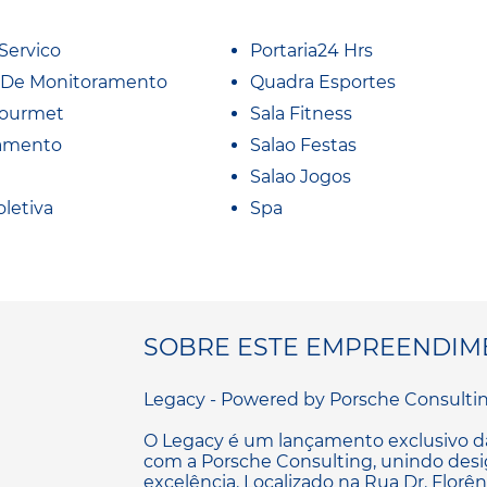
Servico
Portaria24 Hrs
 De Monitoramento
Quadra Esportes
Gourmet
Sala Fitness
amento
Salao Festas
Salao Jogos
oletiva
Spa
SOBRE ESTE EMPREENDIM
Legacy - Powered by Porsche Consulting
O Legacy é um lançamento exclusivo da
com a Porsche Consulting, unindo desig
excelência. Localizado na Rua Dr. Florê