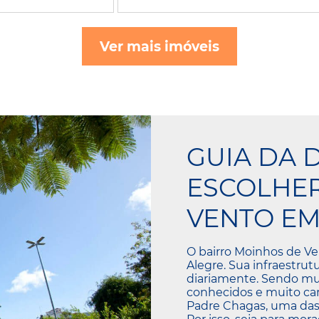
Ver mais imóveis
GUIA DA 
ESCOLHER
VENTO EM
O bairro Moinhos de V
Alegre. Sua infraestru
diariamente. Sendo muit
conhecidos e muito cara
Padre Chagas, uma das 