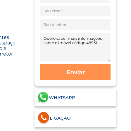
ntes
 espaço
o e
rretor
Enviar
WHATSAPP
LIGAÇÃO