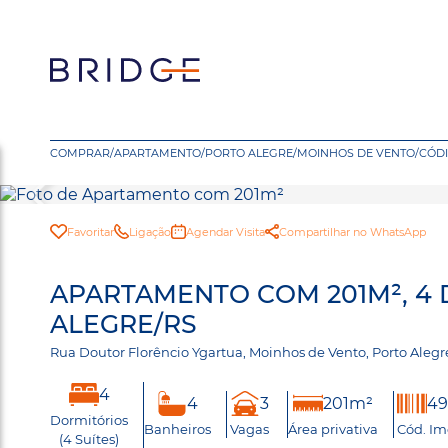
COMPRAR
/
APARTAMENTO
/
PORTO ALEGRE
/
MOINHOS DE VENTO
/
CÓDI
Favoritar
Ligação
Agendar Visita
Compartilhar no WhatsApp
APARTAMENTO COM 201M², 4
ALEGRE/RS
Rua Doutor Florêncio Ygartua, Moinhos de Vento, Porto Aleg
4
4
3
201m²
49
Dormitórios
Banheiros
Vagas
Área privativa
Cód. Im
(4 Suítes)