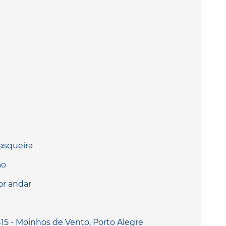
rasqueira
ão
or andar
415 - Moinhos de Vento, Porto Alegre