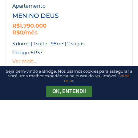
Apartamento
MENINO DEUS
R$1.790.000
R$0/mês
3 dorm. | 1 suíte | 98m² | 2 vagas
Código: 51337
Ver mais...
Seja bem-vindo a Bridge. Nós usamos cookies para assegurar a
você uma melhor experiência na busca do seu imóvel.
Saiba
mais
Apartamento
Tirar Dúvida
Agendar Visita
OK, ENTENDI!
MENINO DEUS
R$1.400.000
3 dorm. | 1 suíte | 106m² | 2 vagas
Código: 51245
Ver mais...