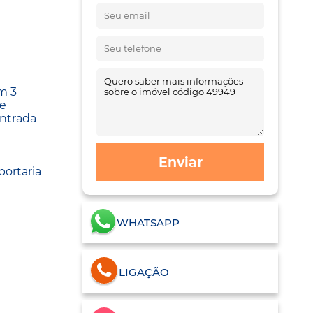
om 3
 e
entrada
Enviar
portaria
WHATSAPP
LIGAÇÃO