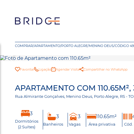
COMPRAR
/
APARTAMENTO
/
PORTO ALEGRE
/
MENINO DEUS
/
CÓDIGO 49
Favoritar
Ligação
Agendar Visita
Compartilhar no WhatsApp
APARTAMENTO COM 110.65M²,
Rua Almirante Gonçalves, Menino Deus, Porto Alegre, RS -
3
3
3
110.65m²
Dormitórios
Banheiros
Vagas
Área privativa
Cód.
(2 Suítes)