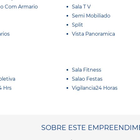
io Com Armario
Sala T V
Semi Mobiliado
Split
rios
Vista Panoramica
Sala Fitness
oletiva
Salao Festas
4 Hrs
Vigilancia24 Horas
SOBRE ESTE EMPREENDIM