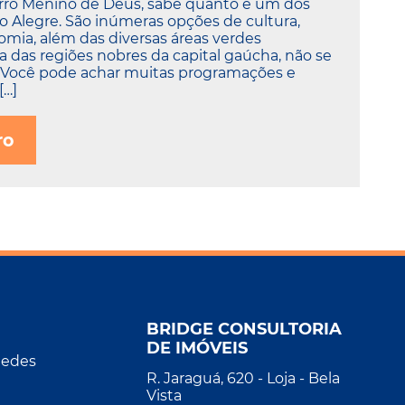
rro Menino de Deus, sabe quanto é um dos
 Alegre. São inúmeras opções de cultura,
nomia, além das diversas áreas verdes
 das regiões nobres da capital gaúcha, não se
. Você pode achar muitas programações e
[…]
ro
BRIDGE CONSULTORIA
DE IMÓVEIS
Redes
R. Jaraguá, 620 - Loja - Bela
Vista