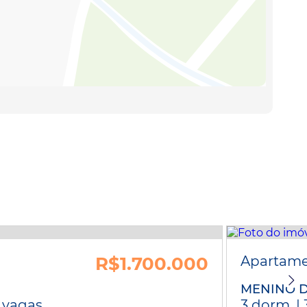
R$1.700.000
Apartam
MENINO 
2 vagas
3 dorm. | 