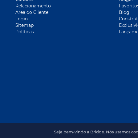
Relacionamento
Favorito
Área do Cliente
Blog
Login
Construt
Sitemap
Exclusiv
Políticas
Lançame
Seja bem-vindo a Bridge. Nós usamos coo