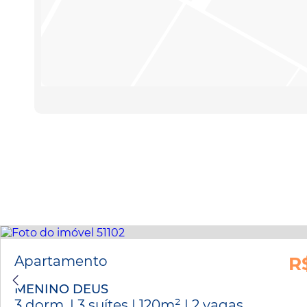
Apartamento
R
MENINO DEUS
3 dorm. | 3 suítes | 120m² | 2 vagas