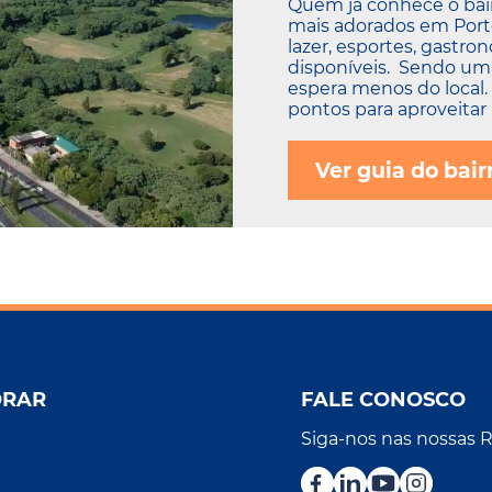
Quem já conhece o bai
mais adorados em Porto
lazer, esportes, gastro
disponíveis. Sendo uma
espera menos do local
pontos para aproveitar 
Ver guia do bair
ORAR
FALE CONOSCO
Siga-nos nas nossas 
r