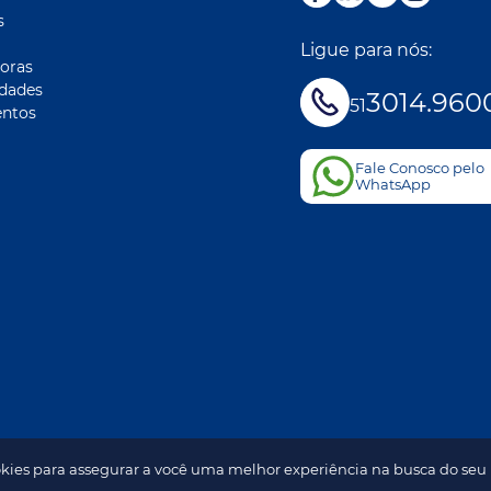
s
Ligue para nós:
oras
idades
3014.960
51
ntos
Fale Conosco pelo
WhatsApp
kies para assegurar a você uma melhor experiência na busca do seu
2026 - Todos os direitos reservados. Desenvolvido por
A&D
.