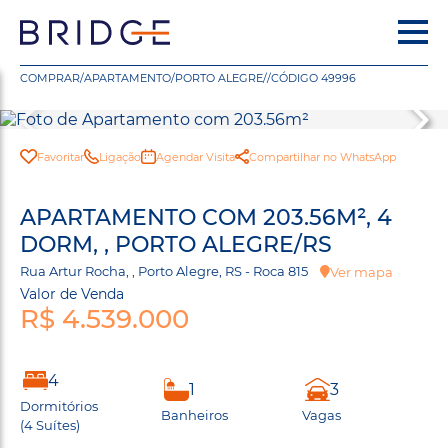
COMPRAR
/
APARTAMENTO
/
PORTO ALEGRE
/
/
CÓDIGO 49996
Favoritar
Ligação
Agendar Visita
Compartilhar no WhatsApp
APARTAMENTO COM 203.56M², 4
DORM, , PORTO ALEGRE/RS
Rua Artur Rocha, , Porto Alegre, RS - Roca 815
Ver mapa
Valor de Venda
R$ 4.539.000
4
1
3
Dormitórios
Banheiros
Vagas
(4 Suítes)