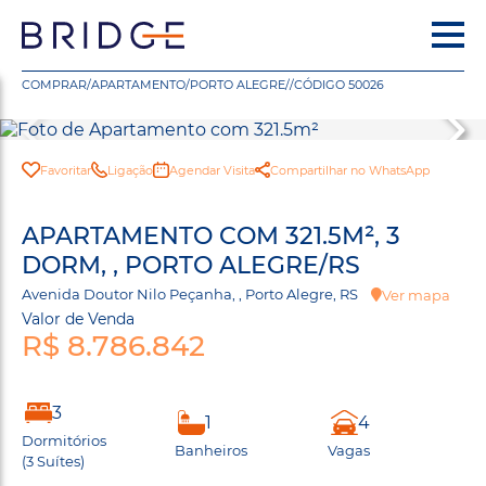
COMPRAR
/
APARTAMENTO
/
PORTO ALEGRE
/
/
CÓDIGO 50026
Favoritar
Ligação
Agendar Visita
Compartilhar no WhatsApp
APARTAMENTO COM 321.5M², 3
DORM, , PORTO ALEGRE/RS
Avenida Doutor Nilo Peçanha, , Porto Alegre, RS
Ver mapa
Valor de Venda
R$ 8.786.842
3
1
4
Dormitórios
Banheiros
Vagas
(3 Suítes)