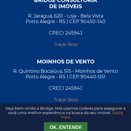
BRIDGE CONSULTORIA
DE IMÓVEIS
R. Jaraguá, 620 - Loja - Bela Vista
Porto Alegre - RS | CEP 90450-140
CRECI 24594J
Traçar Rota
MOINHOS DE VENTO
R. Quintino Bocaiúva, 515 - Moinhos de Vento
Porto Alegre - RS | CEP 90440-051
CRECI 24594J
Traçar Rota
Seja bem-vindo a Bridge. Nós usamos cookies para assegurar a
você uma melhor experiência na busca do seu imóvel.
Saiba
mais
Tirar Dúvida
Agendar Visita
OK, ENTENDI!