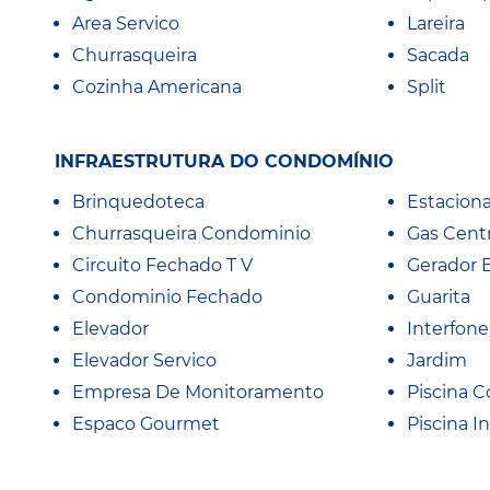
Area Servico
Lareira
Churrasqueira
Sacada
Cozinha Americana
Split
INFRAESTRUTURA DO CONDOMÍNIO
Brinquedoteca
Estacion
Churrasqueira Condominio
Gas Centr
Circuito Fechado T V
Gerador 
Condominio Fechado
Guarita
Elevador
Interfone
Elevador Servico
Jardim
Empresa De Monitoramento
Piscina C
Espaco Gourmet
Piscina In