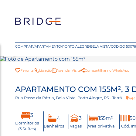
COMPRAR
/
APARTAMENTO
/
PORTO ALEGRE
/
BELA VISTA
/
CÓDIGO 50076
Favoritar
Ligação
Agendar Visita
Compartilhar no WhatsApp
APARTAMENTO COM 155M², 3 
Rua Passo da Pátria, Bela Vista, Porto Alegre, RS - Terrá
Ver
3
4
3
155m²
50
Dormitórios
Banheiros
Vagas
Área privativa
Cód. Im
(3 Suítes)