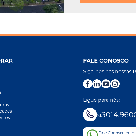
ORAR
FALE CONOSCO
Siga-nos nas nossas 
r
s
Ligue para nós:
oras
idades
3014.960
51
ntos
Fale Conosco pelo