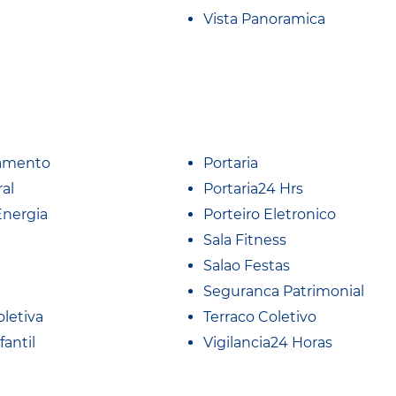
Vista Panoramica
amento
Portaria
al
Portaria24 Hrs
Energia
Porteiro Eletronico
Sala Fitness
Salao Festas
Seguranca Patrimonial
oletiva
Terraco Coletivo
fantil
Vigilancia24 Horas