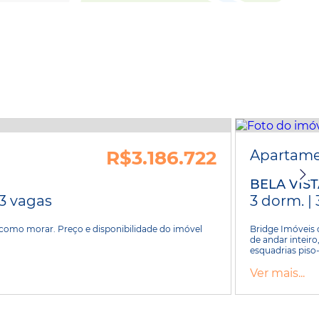
R$3.186.722
Apartam
BELA VIS
 3 vagas
3 dorm. | 
como morar. Preço e disponibilidade do imóvel
Bridge Imóveis 
de andar inteiro
esquadrias piso-t
Ver mais...