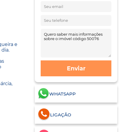
queira e
dia.
as
o
Enviar
árcia,
WHATSAPP
LIGAÇÃO