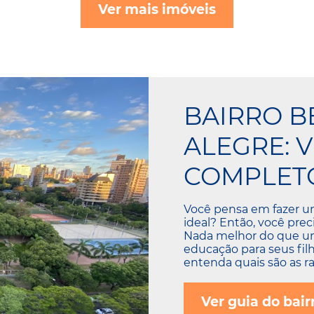
Ver mais imóveis
BAIRRO B
ALEGRE: 
COMPLETO
Você pensa em fazer u
ideal? Então, você preci
Nada melhor do que um 
educação para seus fil
entenda quais são as r
Ver guia do bair