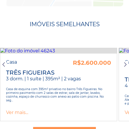
IMÓVEIS SEMELHANTES
Casa
R$2.600.000
C
TRÊS FIGUEIRAS
3 dorm. | 1 suíte | 395m² | 2 vagas
T
4 
Casa de esquina com 395m² privativo no bairro Três Figueiras. No
primeiro pavimento com 2 salas de estrar, sala de jantar, lavabo,
Ca
cozinha, espaço de churrasco com anexo ao patio com piscina. No
Al
seg...
e p
Ver mais...
Ve