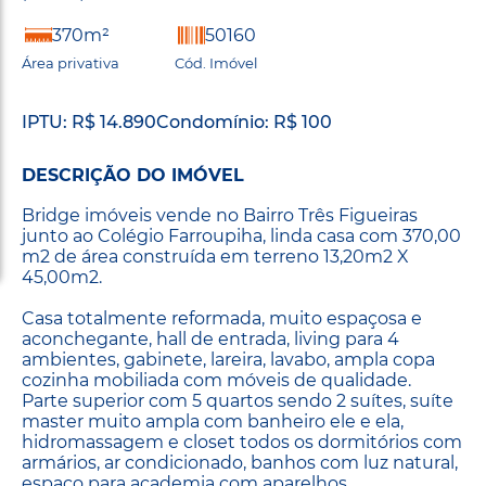
370m²
50160
Área privativa
Cód. Imóvel
IPTU: R$ 14.890
Condomínio: R$ 100
DESCRIÇÃO DO IMÓVEL
Bridge imóveis vende no Bairro Três Figueiras
junto ao Colégio Farroupiha, linda casa com 370,00
m2 de área construída em terreno 13,20m2 X
45,00m2.
Casa totalmente reformada, muito espaçosa e
aconchegante, hall de entrada, living para 4
ambientes, gabinete, lareira, lavabo, ampla copa
cozinha mobiliada com móveis de qualidade.
Parte superior com 5 quartos sendo 2 suítes, suíte
master muito ampla com banheiro ele e ela,
hidromassagem e closet todos os dormitórios com
armários, ar condicionado, banhos com luz natural,
espaço para academia com aparelhos.