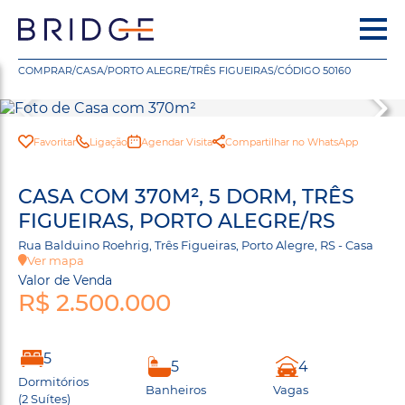
COMPRAR
/
CASA
/
PORTO ALEGRE
/
TRÊS FIGUEIRAS
/
CÓDIGO 50160
Favoritar
Ligação
Agendar Visita
Compartilhar no WhatsApp
CASA COM 370M², 5 DORM, TRÊS
FIGUEIRAS, PORTO ALEGRE/RS
Rua Balduino Roehrig, Três Figueiras, Porto Alegre, RS - Casa
Ver mapa
Valor de Venda
R$ 2.500.000
5
5
4
Dormitórios
Banheiros
Vagas
(2 Suítes)