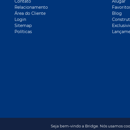
Contato
Alugar
Relacionamento
Favorito
Área do Cliente
Blog
Login
Construt
Sitemap
Exclusiv
Políticas
Lançame
Seja bem-vindo a Bridge. Nós usamos coo