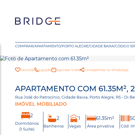
COMPRAR
/
APARTAMENTO
/
PORTO ALEGRE
/
CIDADE BAIXA
/
CÓDIGO 50
Favoritar
Ligação
Agendar Visita
Compartilhar no WhatsApp
APARTAMENTO COM 61.35M², 
Rua José do Patrocínio, Cidade Baixa, Porto Alegre, RS - Di
IMÓVEL MOBILIADO
2
2
1
61.35m²
5
Dormitórios
Banheiros
Vagas
Área privativa
Cód. I
(1 Suíte)