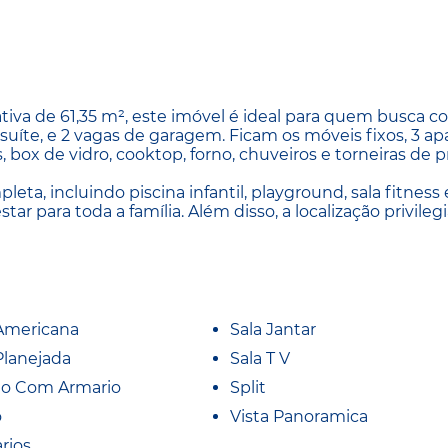
va de 61,35 m², este imóvel é ideal para quem busca co
 suíte, e 2 vagas de garagem. Ficam os móveis fixos, 3 ap
, box de vidro, cooktop, forno, chuveiros e torneiras de p
a, incluindo piscina infantil, playground, sala fitness 
r para toda a família. Além disso, a localização privilegi
Americana
Sala Jantar
Planejada
Sala T V
io Com Armario
Split
o
Vista Panoramica
rios