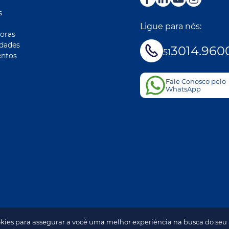
s
Ligue para nós:
oras
idades
3014.960
51
ntos
Fale Conosco pelo
WhatsApp
kies para assegurar a você uma melhor experiência na busca do seu