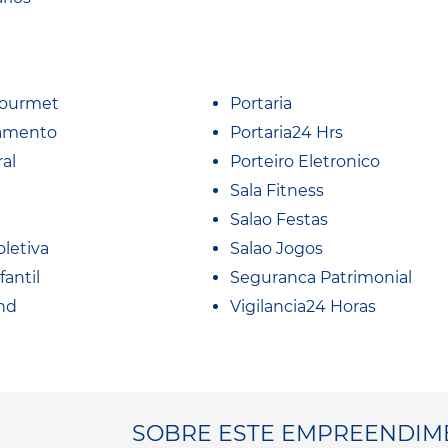
Gourmet
Portaria
amento
Portaria24 Hrs
al
Porteiro Eletronico
Sala Fitness
Salao Festas
oletiva
Salao Jogos
fantil
Seguranca Patrimonial
nd
Vigilancia24 Horas
SOBRE ESTE EMPREENDIM