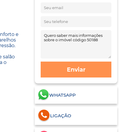
nforto e
arelhos
ressão.
e salão
a o
Enviar
WHATSAPP
LIGAÇÃO