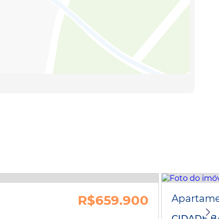
R$659.900
Apartam
CIDADE B