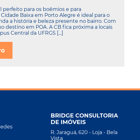
 perfeito para os boêmios e para
 Cidade Baixa em Porto Alegre é ideal para o
inda a história e beleza presente no bairro. Com
mo destino em POA. A CB fica próxima a locais
us Central da UFRGS […]
ro
BRIDGE CONSULTORIA
DE IMÓVEIS
Redes
R. Jaraguá, 620 - Loja - Bela
Vista