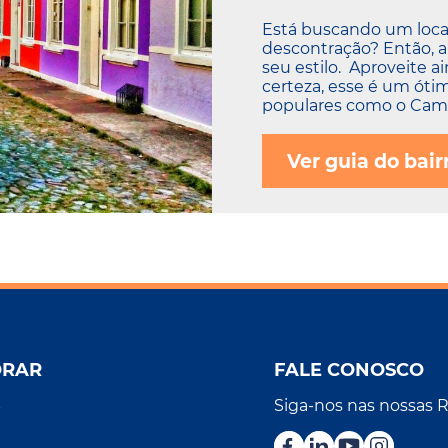
Está buscando um local
descontração? Então, a
seu estilo. Aproveite a
certeza, esse é um óti
populares como o Camp
Ver guia do bair
ORAR
FALE CONOSCO
Siga-nos nas nossas 
r