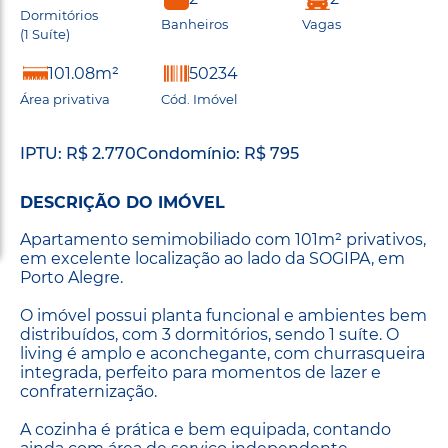
Dormitórios
Banheiros
Vagas
(1 Suíte)
101.08m²
50234
Área privativa
Cód. Imóvel
IPTU: R$ 2.770
Condomínio: R$ 795
DESCRIÇÃO DO IMÓVEL
Apartamento semimobiliado com 101m² privativos,
em excelente localização ao lado da SOGIPA, em
Porto Alegre.
O imóvel possui planta funcional e ambientes bem
distribuídos, com 3 dormitórios, sendo 1 suíte. O
living é amplo e aconchegante, com churrasqueira
integrada, perfeito para momentos de lazer e
confraternização.
A cozinha é prática e bem equipada, contando