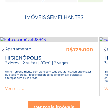
IMÓVEIS SEMELHANTES
Apartamento
R$729.000
A
HIGIENÓPOLIS
H
2 dorm. | 2 suítes | 83m² | 2 vagas
3 
Um empreendimento completo com toda segurança, conforto e lazer
Br
que você merece. Preço e disponibilidade do imóvel sujeitos a
Hi
alteração sem aviso prévio.
en
pri
Ver mais...
Ve
Ver mais imóveis