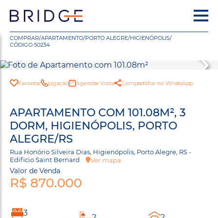
COMPRAR
/
APARTAMENTO
/
PORTO ALEGRE
/
HIGIENÓPOLIS
/
CÓDIGO 50234
Favoritar
Ligação
Agendar Visita
Compartilhar no WhatsApp
APARTAMENTO COM 101.08M², 3
DORM, HIGIENÓPOLIS, PORTO
ALEGRE/RS
Rua Honório Silveira Dias, Higienópolis, Porto Alegre, RS -
Edificio Saint Bernard
Ver mapa
Valor de Venda
R$ 870.000
3
2
2