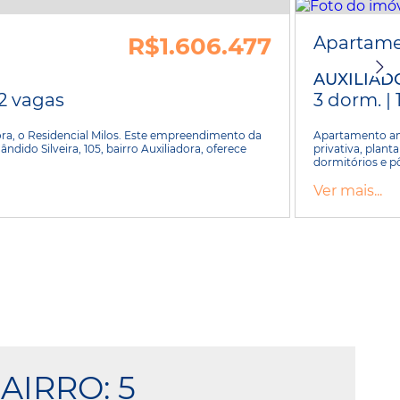
R$1.606.477
Apartam
AUXILIAD
 2 vagas
3 dorm. | 
ra, o Residencial Milos. Este empreendimento da
Apartamento am
ido Silveira, 105, bairro Auxiliadora, oferece
privativa, plant
dormitórios e pô
Ver mais...
AIRRO: 5