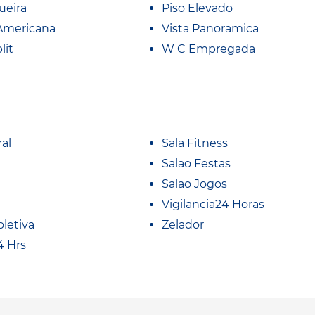
ueira
Piso Elevado
Americana
Vista Panoramica
lit
W C Empregada
al
Sala Fitness
Salao Festas
Salao Jogos
Vigilancia24 Horas
oletiva
Zelador
4 Hrs