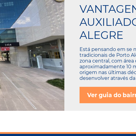
VANTAGE
AUXILIAD
ALEGRE
Está pensando em se 
tradicionais de Porto A
zona central, com área
aproximadamente 10 mil
origem nas últimas dé
desenvolver através da 
Ver guia do bair