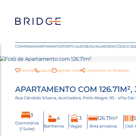
COMPRAR
/
APARTAMENTO
/
PORTO ALEGRE
/
AUXILIADORA
/
CÓDIGO 50
Favoritar
Ligação
Agendar Visita
Compartilhar no WhatsApp
APARTAMENTO COM 126.71M²,
Rua Cândido Silveira, Auxiliadora, Porto Alegre, RS - Villa De
3
4
3
126.71m²
Dormitórios
Banheiros
Vagas
Área privativa
Cód. 
(1 Suíte)