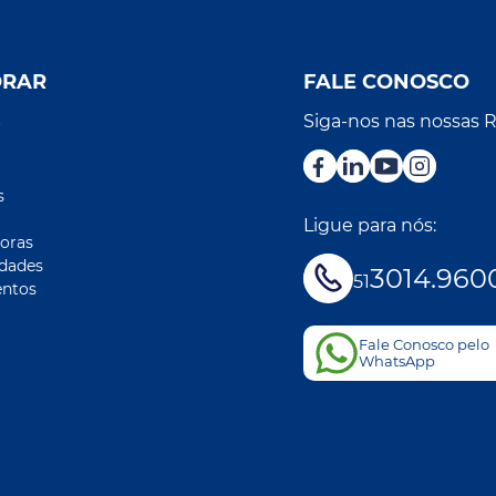
ORAR
FALE CONOSCO
Siga-nos nas nossas 
r
s
Ligue para nós:
oras
idades
3014.960
51
ntos
Fale Conosco pelo
WhatsApp